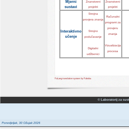
Mjerni
Znanstveni
Znanstveni
sustavi
projekti
projekti
Strojna
Računalni
provjera znanja
programi za
provjeru
Interaktivno
Strojno
znanja
učenje
podučavanje
Vizualizacija
Digitalni
procesa
udžbenici
FaLang translation system by Faboba
© Laboratorij za sust
Ponedjeljak, 30 Ožujak 2026