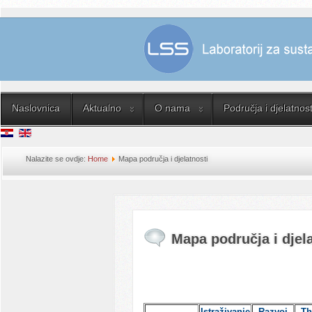
Naslovnica
Aktualno
O nama
Područja i djelatnost
Nalazite se ovdje:
Home
Mapa područja i djelatnosti
Mapa područja i djela
Istraživanje
Razvoj
Th