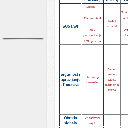
Mobile IP
Tele
Otvoreni kod
u o
IT
Uređaji i
SUSTAVI
sustavi
Web
Dig
programiranje
b
XML rješenja
Razvoj
Sigurnost i
sustava
Istraživanje
upravljanje
zaštite
Firewall-a
IT sustava
računalnih
mreža
Obrada
Znanstveni
signala
projekti