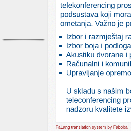
telekonferencing prost
podsustava koji mora
ometanja. Važno je po
Izbor i razmještaj r
Izbor boja i podlog
Akustiku dvorane i
Računalni i komunik
Upravljanje oprem
U skladu s našim bo
teleconferencing p
nadzoru kvalitete i
FaLang translation system by Faboba