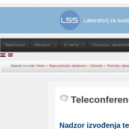
Naslovnica
Aktualno
O nama
Područja i djelatnost
Nalazite se ovdje:
Home
Mapa područja i djelatnosti
Općenito
Područja i djela
Teleconferencing - nadzor
Teleconferen
Nadzor izvođenja te