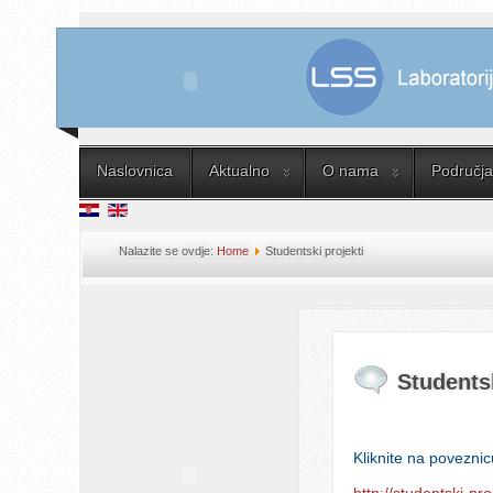
Naslovnica
Aktualno
O nama
Područja 
Nalazite se ovdje:
Home
Studentski projekti
Studentsk
Kliknite na poveznic
http://studentski-proj