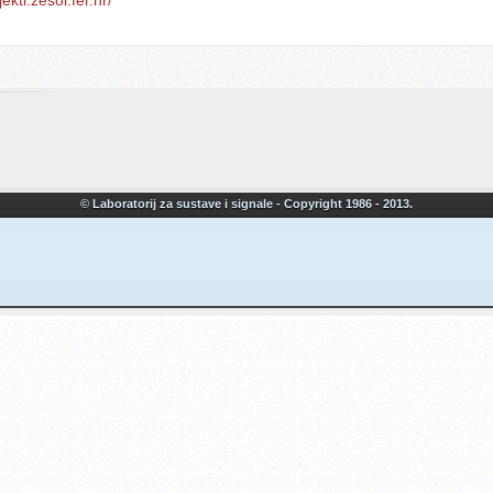
© Laboratorij za sustave i signale - Copyright 1986 - 2013.