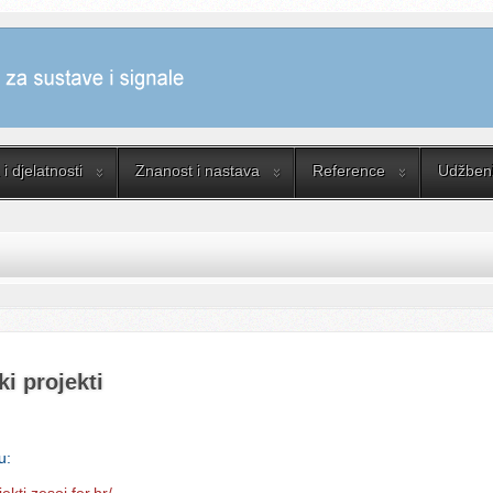
i djelatnosti
Znanost i nastava
Reference
Udžbenik
i projekti
u:
ekti.zesoi.fer.hr/