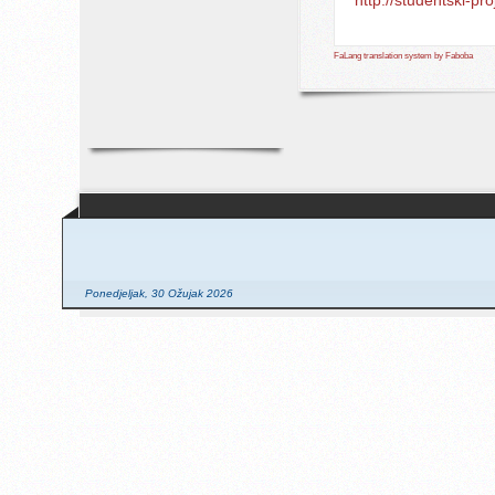
FaLang translation system by Faboba
Ponedjeljak, 30 Ožujak 2026