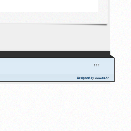
↑↑↑
Designed by www.lss.hr