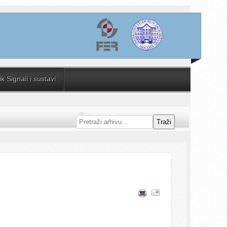
 Signali i sustavi
Traži