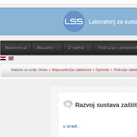
Naslovnica
Aktualno
O nama
Područja i djelatnost
Nalazite se ovdje:
Home
Mapa područja i djelatnosti
Općenito
Područja i djela
sustava zaštite računalnih mreža
Razvoj sustava zašti
u izradi...