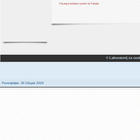
FaLang translation system by Faboba
© Laboratorij za sust
Ponedjeljak, 30 Ožujak 2026