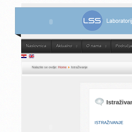
Naslovnica
Aktualno
O nama
Područja 
Nalazite se ovdje:
Home
Istraživanje
Istraživa
ISTRAŽIVANJE