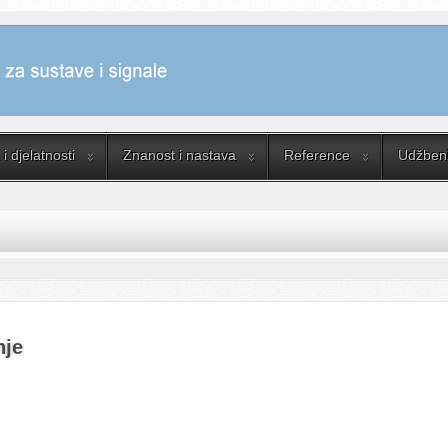
i djelatnosti
Znanost i nastava
Reference
Udžbenik
nje