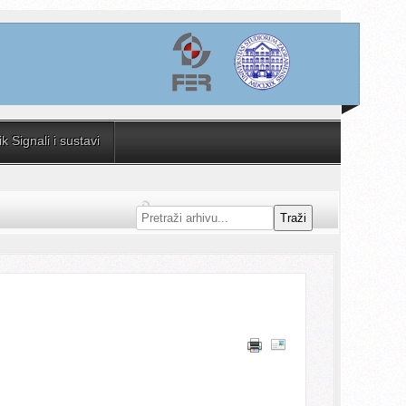
 Signali i sustavi
Traži