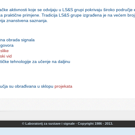
čke aktivnosti koje se odvijaju u LS&S grupi pokrivaju široko područje 
na praktične primjene. Tradicija LS&S grupe izgrađena je na većem broju
vija znanstvena saznanja.
alna obrada signala
 govora
slike
ski vid
tičke tehnologije za učenje na daljinu
učja su obrađivana u sklopu
projekata
© Laboratorij za sustave i signale - Copyright 1986 - 2013.