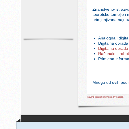
Znanstveno-istraživa
teoretske temelje i 
primjenjivana najno
Analogna i digit
Digitalna obrada
Digitalna obrada 
Računalni i robot
Primjena informa
Mnoga od ovih podr
FaLang translation system by Faboba