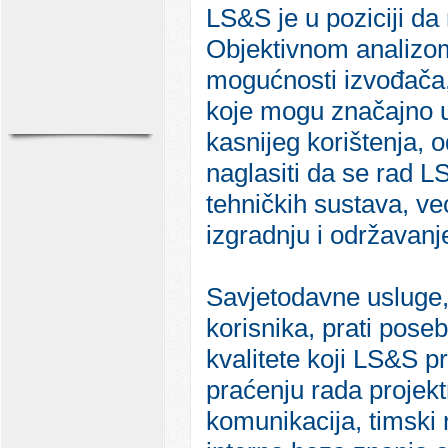
LS&S je u poziciji da 
Objektivnom analizom
mogućnosti izvođača
koje mogu značajno u
kasnijeg korištenja, 
naglasiti da se rad 
tehničkih sustava, već
izgradnju i održavanj
Savjetodavne usluge, 
korisnika, prati pose
kvalitete koji LS&S p
praćenju rada projek
komunikacija, timski 