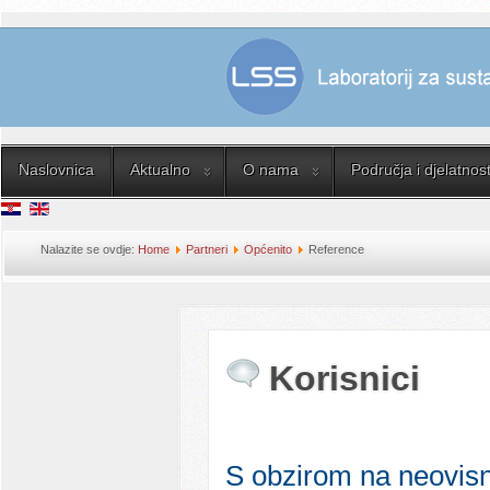
Naslovnica
Aktualno
O nama
Područja i djelatnost
Nalazite se ovdje:
Home
Partneri
Općenito
Reference
Korisnici
S obzirom na neovis