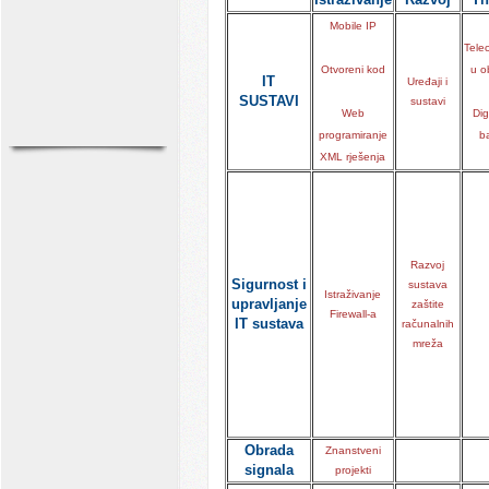
Mobile IP
Tele
Otvoreni kod
u o
IT
Uređaji i
SUSTAVI
sustavi
Web
Dig
programiranje
b
XML rješenja
Razvoj
Sigurnost i
sustava
Istraživanje
upravljanje
zaštite
Firewall-a
IT sustava
računalnih
mreža
Obrada
Znanstveni
signala
projekti