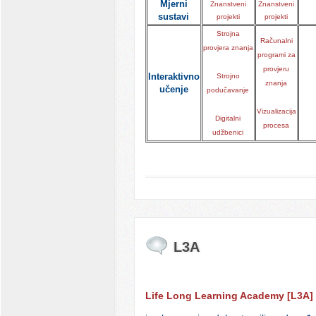
Mjerni
Znanstveni
Znanstveni
sustavi
projekti
projekti
Strojna
Računalni
provjera znanja
programi za
provjeru
Interaktivno
Strojno
znanja
učenje
podučavanje
Vizualizacija
Digitalni
procesa
udžbenici
L3A
Life Long Learning Academy [L3A]