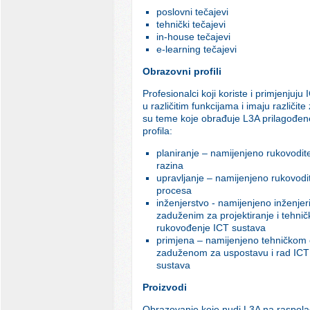
poslovni tečajevi
tehnički tečajevi
in-house tečajevi
e-learning tečajevi
Obrazovni profili
Profesionalci koji koriste i primjenjuju
u različitim funkcijama i imaju različit
su teme koje obrađuje L3A prilagođene
profila:
planiranje – namijenjeno rukovodite
razina
upravljanje – namijenjeno rukovodit
procesa
inženjerstvo - namijenjeno inženje
zaduženim za projektiranje i tehnič
rukovođenje ICT sustava
primjena – namijenjeno tehničkom 
zaduženom za uspostavu i rad ICT
sustava
Proizvodi
Obrazovanje koje nudi L3A na raspola