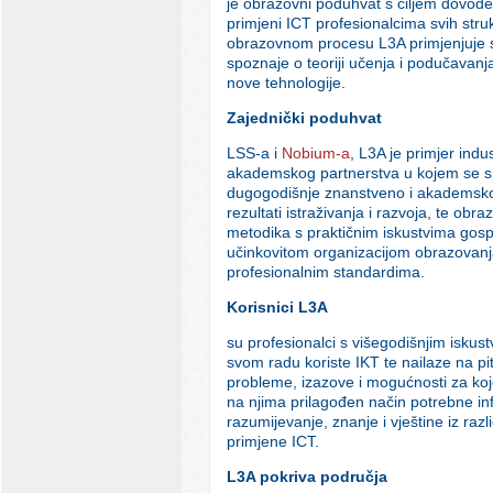
je obrazovni poduhvat s ciljem dovođe
primjeni ICT profesionalcima svih stru
obrazovnom procesu L3A primjenjuje
spoznaje o teoriji učenja i podučavanja 
nove tehnologije.
Zajednički poduhvat
LSS-a i
Nobium-a
, L3A je primjer indus
akademskog partnerstva u kojem se s
dugogodišnje znanstveno i akademsko
rezultati istraživanja i razvoja, te obr
metodika s praktičnim iskustvima gosp
učinkovitom organizacijom obrazovan
profesionalnim standardima.
Korisnici L3A
su profesionalci s višegodišnjim iskust
svom radu koriste IKT te nailaze na pi
probleme, izazove i mogućnosti za koj
na njima prilagođen način potrebne in
razumijevanje, znanje i vještine iz razli
primjene ICT.
L3A pokriva područja