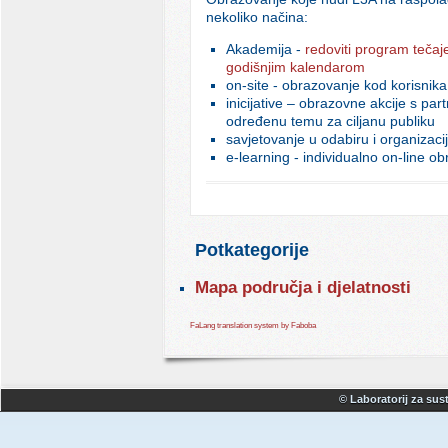
nekoliko načina:
Akademija -
redoviti program tečaj
godišnjim kalendarom
on-site - obrazovanje kod korisnika
inicijative – obrazovne akcije s par
određenu temu za ciljanu publiku
savjetovanje u odabiru i organizaci
e-learning - individualno on-line o
Potkategorije
Mapa područja i djelatnosti
FaLang translation system by Faboba
© Laboratorij za sust