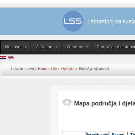
Naslovnica
Aktualno
O nama
Područja i djelatnost
Nalazite se ovdje:
Home
L3A
Općenito
Područja i djelatnosti
Mapa područja i djela
Istraživanje
Razvoj
Th