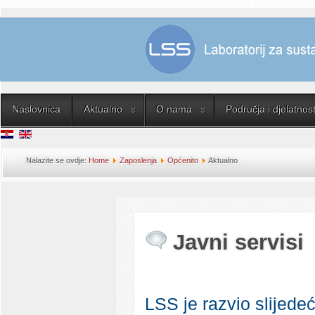
Naslovnica
Aktualno
O nama
Područja i djelatnost
Nalazite se ovdje:
Home
Zaposlenja
Općenito
Aktualno
Javni servisi
LSS je razvio slijede