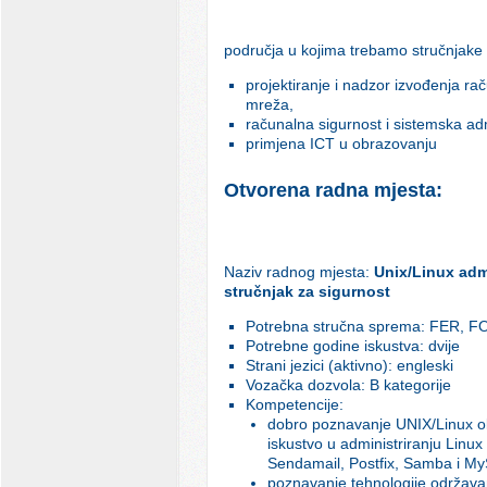
područja u kojima trebamo stručnjake
projektiranje i nadzor izvođenja ra
mreža,
računalna sigurnost i sistemska adm
primjena ICT u obrazovanju
Otvorena radna mjesta:
Naziv radnog mjesta:
Unix/Linux admi
stručnjak za sigurnost
Potrebna stručna sprema: FER, FO
Potrebne godine iskustva: dvije
Strani jezici (aktivno): engleski
Vozačka dozvola: B kategorije
Kompetencije:
dobro poznavanje UNIX/Linux ok
iskustvo u administriranju Linux
Sendamail, Postfix, Samba i My
poznavanje tehnologije održav