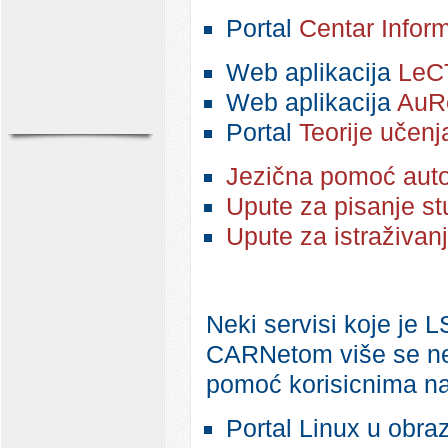
Portal
Centar Inform
Web aplikacija
LeCT
Web aplikacija
AuR
Portal
Teorije učenj
Jezična pomoć auto
Upute za pisanje st
Upute za istraživan
Neki servisi koje je 
CARNetom više se ne 
pomoć korisicnima na 
Portal Linux u obra