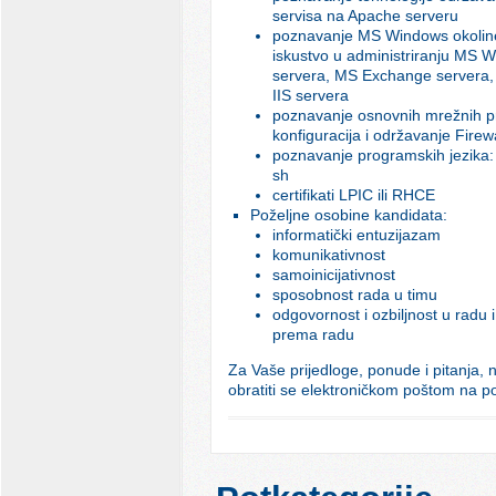
servisa na Apache serveru
poznavanje MS Windows okoline (
iskustvo u administriranju MS 
servera, MS Exchange servera
IIS servera
poznavanje osnovnih mrežnih pr
konfiguracija i održavanje Firew
poznavanje programskih jezika: 
sh
certifikati LPIC ili RHCE
Poželjne osobine kandidata:
informatički entuzijazam
komunikativnost
samoinicijativnost
sposobnost rada u timu
odgovornost i ozbiljnost u radu 
prema radu
Za Vaše prijedloge, ponude i pitanja, n
obratiti se elektroničkom poštom na
p