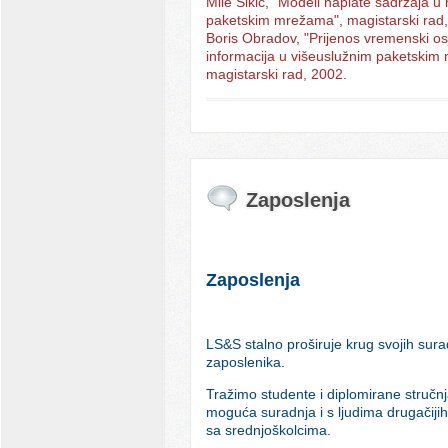
Mile Šikić, "Modeli naplate sadržaja u
paketskim mrežama", magistarski rad
Boris Obradov, "Prijenos vremenski osje
informacija u višeuslužnim paketskim
magistarski rad, 2002.
Zaposlenja
Zaposlenja
LS&S stalno proširuje krug svojih sura
zaposlenika.
Tražimo studente i diplomirane stručnja
moguća suradnja i s ljudima drugačijih k
sa srednjoškolcima.