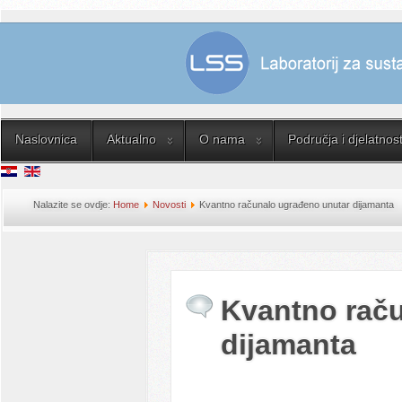
Naslovnica
Aktualno
O nama
Područja i djelatnost
Nalazite se ovdje:
Home
Novosti
Kvantno računalo ugrađeno unutar dijamanta
Kvantno rač
dijamanta