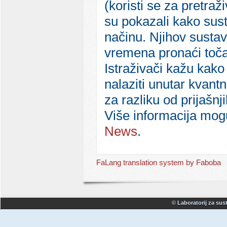
(koristi se za pretraž
su pokazali kako sus
načinu. Njihov susta
vremena pronaći toča
Istraživači kažu kak
nalaziti unutar kvant
za razliku od prijašnj
Više informacija mog
News
.
FaLang translation system by Faboba
© Laboratorij za sust