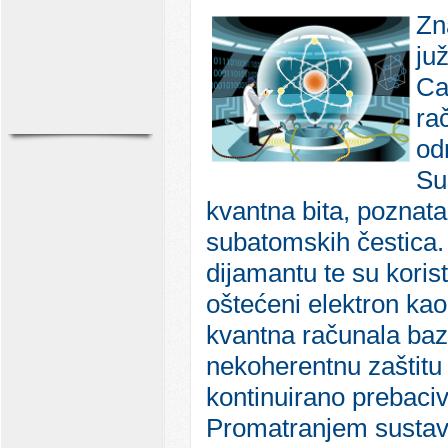
Zn
juž
Ca
ra
od
Su
kvantna bita, poznata
subatomskih čestica. I
dijamantu te su korist
oštećeni elektron kao
kvantna računala baz
nekoherentnu zaštitu 
kontinuirano prebaciv
Promatranjem sustava