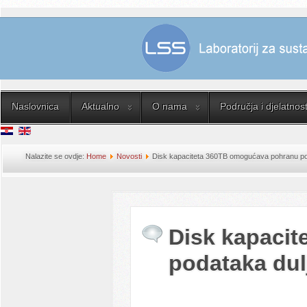
Naslovnica
Aktualno
O nama
Područja i djelatnost
Nalazite se ovdje:
Home
Novosti
Disk kapaciteta 360TB omogućava pohranu poda
Disk kapaci
podataka dul