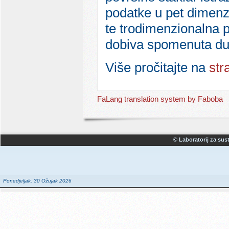
podatke u pet dimenzij
te trodimenzionalna p
dobiva spomenuta dug
Više pročitajte na
str
FaLang translation system by Faboba
© Laboratorij za sust
Ponedjeljak, 30 Ožujak 2026