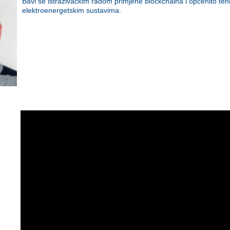
Bavi se istraživačkim radom primjene blockchaina i općenito tehn
elektroenergetskim sustavima.