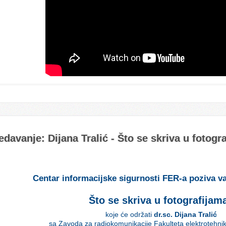
davanje: Dijana Tralić - Što se skriva u fotogr
Centar informacijske sigurnosti FER-a poziva v
Što se skriva u fotografijam
koje će održati
dr.sc. Dijana Tralić
sa Zavoda za radiokomunikacije Fakulteta elektrotehnik