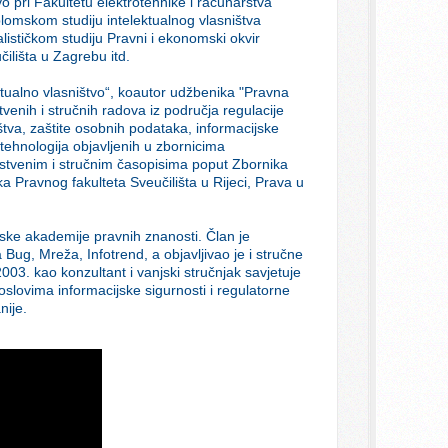
o pri Fakultetu elektrotehnike i računarstva
iplomskom studiju intelektualnog vlasništva
lističkom studiju Pravni i ekonomski okvir
ilišta u Zagrebu itd.
ktualno vlasništvo“, koautor udžbenika "Pravna
tvenih i stručnih radova iz područja regulacije
štva, zaštite osobnih podataka, informacijske
 tehnologija objavljenih u zbornicima
stvenim i stručnim časopisima poput Zbornika
a Pravnog fakulteta Sveučilišta u Rijeci, Prava u
ske akademije pravnih znanosti. Član je
g, Mreža, Infotrend, a objavljivao je i stručne
003. kao konzultant i vanjski stručnjak savjetuje
slovima informacijske sigurnosti i regulatorne
nije.