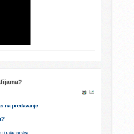
afijama?
as na predavanje
a?
e i računarstva