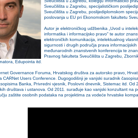
Sveučilišta u Zagrebu, kolegiju Informatičko prav
Sveučilišta u Zagrebu, specijalističkom poslijed
Sveučilišta u Zagrebu, poslijediplomskom specija
poslovanja u EU pri Ekonomskom fakultetu Sveuč
Autor je elektroničkog udžbenika „Uvod u intele
informatika i informacijsko pravo" te autor znans
elektroničkih komunikacija, intelektualnog vlasni
sigurnosti i drugih područja prava informacijskih
međunarodnih znanstvenih konferencija te znan
Pravnog fakulteta Sveučilišta u Zagrebu, Zbornik
matora, Edupointa itd.
ternet Governance Foruma, Hrvatskog društva za autorsko pravo, Hrvat
CARNet Users Conference. Dugogodišnji je vanjski suradnik časopisa Bu
asopisima Banka, Privredni vjesnik, Poslovni dnevnik, Sistemac itd. Od 2
kih društava i ustanova. Od 2011. surađuje kao vanjski konzultant na po
učju zaštite osobnih podataka na projektima za vodeće hrvatske kompa