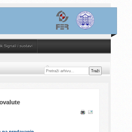
 Signali i sustavi
Traži
tovalute
s na predavanje