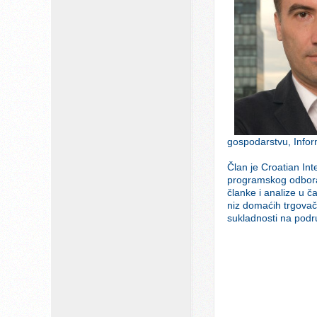
gospodarstvu, Infor
Član je Croatian In
programskog odbora 
članke i analize u č
niz domaćih trgovač
sukladnosti na podr