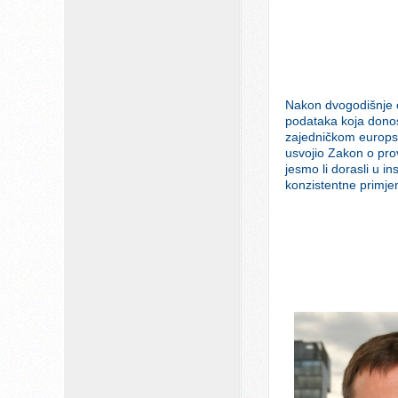
Nakon dvogodišnje o
podataka koja donos
zajedničkom europs
usvojio Zakon o pro
jesmo li dorasli u i
konzistentne primje