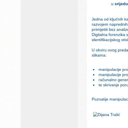
u
srijedu
Jedna od ključnih ka
razvojem naprednih 
primijetiti bez analiz
Digitalna forenzika 
identifikacijskog ot
U okviru ovog predav
slikama:
manipulacije prov
manipulacije pro
računalno generi
te skrivanje poru
Poznatije manipulaci