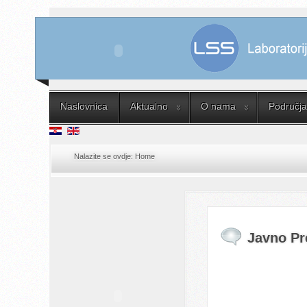
Naslovnica
Aktualno
O nama
Područja 
Nalazite se ovdje:
Home
Javno Pr