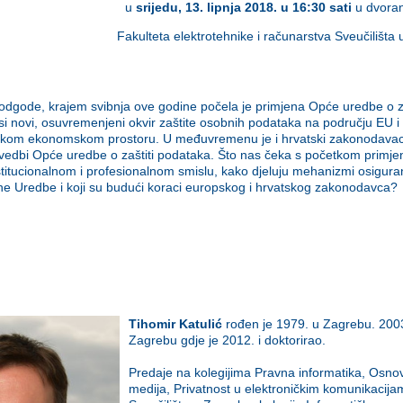
u
srijedu
, 13. lipnja 2018. u 16:30
sati
u
dvoran
Fakulteta
elektrotehnike
i
računarstva
Sveučilišta
dgode, krajem svibnja ove godine počela je primjena Opće uredbe o za
i novi, osuvremenjeni okvir zaštite osobnih podataka na području EU i
kom ekonomskom prostoru. U međuvremenu je i hrvatski zakonodava
vedbi Opće uredbe o zaštiti podataka. Što nas čeka s početkom primje
nstitucionalnom i profesionalnom smislu, kako djeluju mehanizmi osigura
ne Uredbe i koji su budući koraci europskog i hrvatskog zakonodavca?
Tihomir Katulić
rođen je 1979. u Zagrebu. 2003
Zagrebu gdje je 2012. i doktorirao.
Predaje na kolegijima Pravna informatika, Osnove
medija, Privatnost u elektroničkim komunikacija