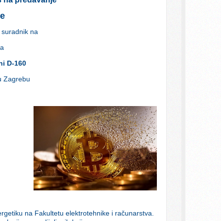
te
i suradnik na
-a
ani D-160
 u Zagrebu
rgetiku na Fakultetu elektrotehnike i računarstva.