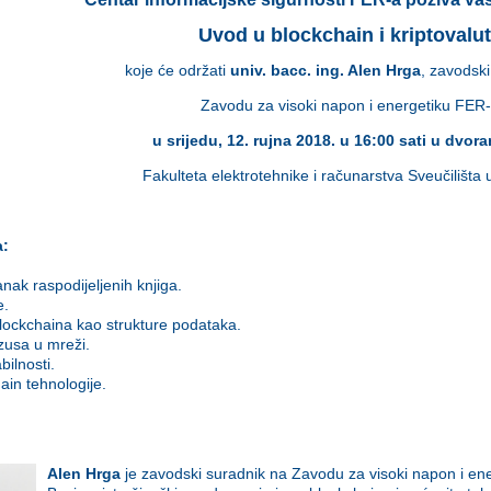
Uvod u blockchain i kriptovalu
koje će održati
univ. bacc. ing. Alen Hrga
, zavodsk
Zavodu za visoki napon i energetiku FER
u srijedu, 12. rujna 2018. u 16:00 sati u dvor
Fakulteta elektrotehnike i računarstva Sveučilišta
a:
anak raspodijeljenih knjiga.
e.
blockchaina kao strukture podataka.
zusa u mreži.
bilnosti.
ain tehnologije.
Alen Hrga
je zavodski suradnik na Zavodu za visoki napon i ene