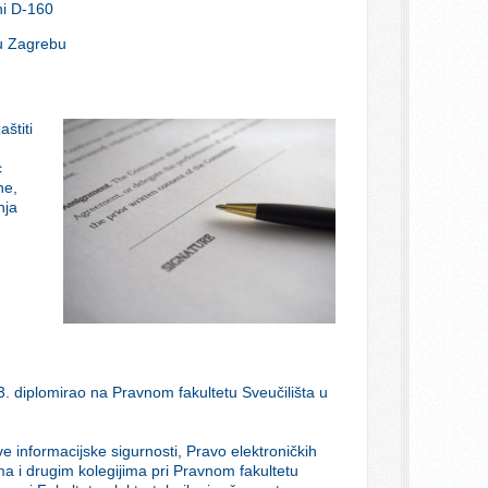
i
D-160
u
Zagrebu
štiti
c
ne,
nja
. diplomirao na Pravnom fakultetu Sveučilišta u
 informacijske sigurnosti, Pravo elektroničkih
ma i drugim kolegijima pri Pravnom fakultetu