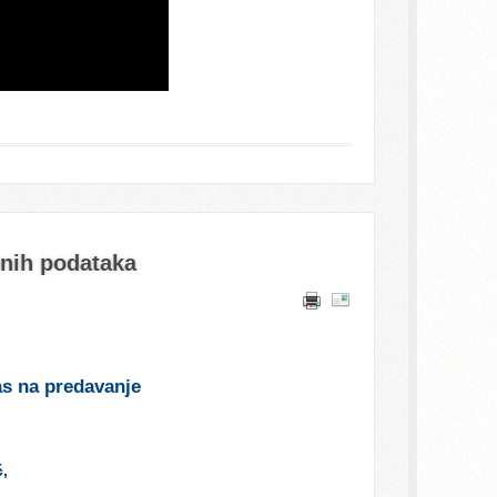
bnih podataka
as
na
predavanje
ć,