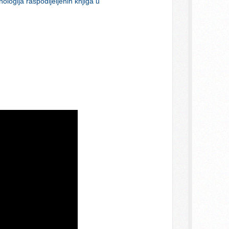
ologija raspodijeljenih knjiga u