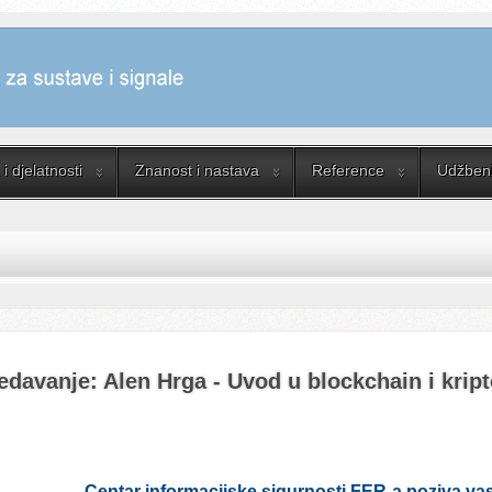
i djelatnosti
Znanost i nastava
Reference
Udžbenik
edavanje: Alen Hrga - Uvod u blockchain i krip
Centar informacijske sigurnosti FER-a poziva va