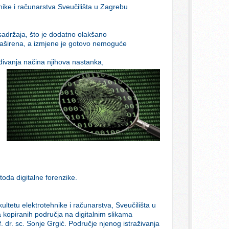
ike i računarstva Sveučilišta u Zagrebu
 sadržaja, što je dodatno olakšano
o raširena, a izmjene je gotovo nemoguće
vrđivanja načina njihova nastanka,
toda digitalne forenzike.
ltetu elektrotehnike i računarstva, Sveučilišta u
 kopiranih područja na digitalnim slikama
f. dr. sc. Sonje Grgić. Područje njenog istraživanja