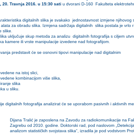
, 20. Travnja 2016. u 15:30 sati
u dvorani D-160 Fakulteta elektrotehn
rakteristika digitalnih slika je svakako jednostavnost izmjene njihovog
alata za obradu slika. Izmjena sadržaja digitalnih slika postala je vrl
e slike.
slika uključuje skup metoda za analizu digitalnih fotografija s ciljem ut
iska kamere ili vrste manipulacije izvedene nad fotografijom.
anja predstavit će se osnovni tipovi manipulacije nad digitalnim
edene na istoj slici,
vedene kombinacijom više slika,
ranje slika
ka u sliku.
je digitalnih fotografija analizirat će se uporabom pasivnih i aktivnih me
Dijana Tralić je zaposlena na Zavodu za radiokomunikacije na Faku
Zagrebu od 2010. godine. Doktorski rad, pod naslovom „Detekcija
analizom statističkih svojstava slika“, izradila je pod vodstvom Pro