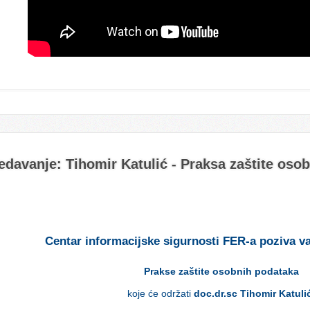
edavanje: Tihomir Katulić - Praksa zaštite oso
Centar
i
nformacijske
sigurnosti
FER-a
poziva
v
Prakse zaštite osobnih podataka
koje
će
održati
doc.dr.sc Tihomir Katul
i